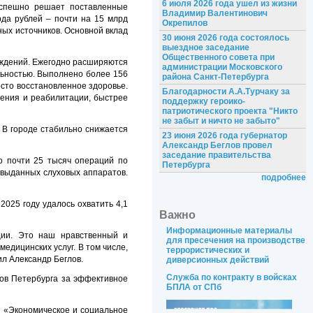
6 июля 2026 года ушел из жизни
 успешно решает поставленные
Владимир Валентинович
да рублей – почти на 15 млрд
Окрепилов
ных источников. Основной вклад
30 июня 2026 года состоялось
выездное заседание
Общественного совета при
еждений. Ежегодно расширяются
администрации Московского
льностью. Выполнено более 156
района Санкт-Петербурга
осто восстановленное здоровье.
Благодарности А.А.Турчаку за
ения и реабилитации, быстрее
поддержку героико-
патриотического проекта "Никто
не забыт и ничто не забыто"
 В городе стабильно снижается
23 июня 2026 года губернатор
Александр Беглов провел
заседание правительства
о почти 25 тысяч операций по
Петербурга
 выданных слуховых аппаратов.
подробнее
025 году удалось охватить 4,1
Важно
Информационные материалы
ции. Это наш нравственный и
для пресечения на производстве
едицинских услуг. В том числе,
террористических и
л Александр Беглов.
диверсионных действий
Служба по контракту в войсках
ров Петербурга за эффективное
БПЛА от СПб
ы «Экономическое и социальное