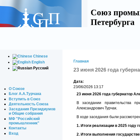
Союз промы
Петербурга
Chinese
Главная
English
Русский
23 июня 2026 года губерн
Дата:
23/06/2026 13:17
О Союзе
Блог А.А.Турчака
23 июня 2026 года губернатор Ал
Вступить в Союз
В заседании правительства пр
Деятельность Союза
Александрович Турчак.
Заседания Президиумов
и Общие собрания
В ходе заседания были рассмотре
МФ "Российский
промышленник"
1. Итоги реализации в 2025 году
Контакты
Вход
2. Итоги выполнения государств