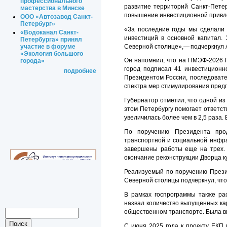
профессионального
развитие территорий Санкт‑Пете
мастерства в Минске
повышение инвестиционной привл
ООО «Автозавод Санкт-
Петербург»
«За последние годы мы сделали 
«Водоканал Санкт-
инвестиций в основной капитал.
Петербурга» принял
Северной столице»,— подчеркнул 
участие в форуме
«Экология большого
Он напомнил, что на ПМЭФ-2026 П
города»
город подписал 41 инвестиционн
подробнее
Президентом России, последоват
спектра мер стимулирования пред
Губернатор отметил, что одной и
этом Петербургу помогает ответст
увеличилась более чем в 2,5 раза
По поручению Президента прод
транспортной и социальной инфра
завершены работы еще на трех. 
окончание реконструкции Дворца к
Реализуемый по поручению Прези
Северной столицы подчеркнул, что 
В рамках госпрограммы также ра
назвал количество выпущенных кар
общественном транспорте. Была в
С июня 2025 года к проекту ЕКП 