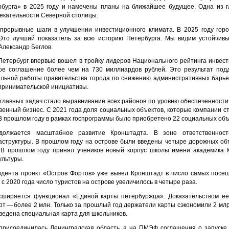
рбурга» в 2025 году и намечены планы на ближайшее будущее. Одна из 
екательности Северной столицы.
прорывные шаги в улучшении инвестиционного климата. В 2025 году горо
 Это лучший показатель за всю историю Петербурга. Мы видим устойчивы
Александр Беглов.
етербург впервые вошел в тройку лидеров Национального рейтинга инвес
ое соглашение более чем на 730 миллиардов рублей. Это результат подд
ельной работы правительства города по снижению административных барь
принимательской инициативы.
з главных задач стало выравнивание всех районов по уровню обеспеченност
венный бизнес. С 2021 года доля социальных объектов, которые компании с
. В прошлом году в рамках госпрограммы было приобретено 22 социальных объ
олжается масштабное развитие Кронштадта. В зоне ответственности 
структуры. В прошлом году на острове были введены четыре дорожных об
В прошлом году принял учеников новый корпус школы имени академика 
ультуры.
дента проект «Остров Фортов» уже вывел Кронштадт в число самых посещ
с 2020 года число туристов на острове увеличилось в четыре раза.
сширяется функционал «Единой карты петербуржца». Доказательством ее
т — более 2 млн. Только за прошлый год держатели карты сэкономили 2 млр
ведена специальная карта для школьников.
присоединилась Ленинградская область, а на ПМЭФ соглашения о запуске