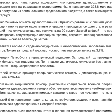
вестки дня, глава города подчеркнул, что городское здравоохранение
рошлом году на реализацию госпрограммы было направлено 323,8 миллиар
а поступили из регионального и федерального бюджетов, а также внебюджет
тербург.
едено 24 новых объекта здравоохранения. Отремонтированы 40 с лишним учр
щи - многие ранее недоступные операции и процедуры сегодня стали реа
ий – их количество удалось увеличить на 20 тысяч. За этой цифрой – не пр
изировать сопутствующие операциям травмы, сократить период восстановл
зни», – сказал Александр Беглов.
еляется борьбе с сердечно-сосудистыми и онкологическими заболеваниями.
тов. Только за прошлый год смертность от инсультов снизилась на 3,7%.
озиции Петербурга в гериатрической медицине. За прошлый год проведен
и больше, чем годом ранее. Почти вдвое увеличилось количество бесплатно
ших – люди «серебряного возраста».
телей, которые проходят профилактические осмотры и диспансеризацию. В 2
, чем в 2024-м.
оказанию медицинской помощи участникам специальной военной опера
еждения здравоохранения сегодня обеспечивают весь перечень необходимых м
билитацию, паллиативную помощь и санаторно-курортное лечение», – отмети
ский блок городского правительства, петербургских медиков и всех партнё
развитию здравоохранения Северной столицы.
равительства были подведены итоги выполнения государственной программ