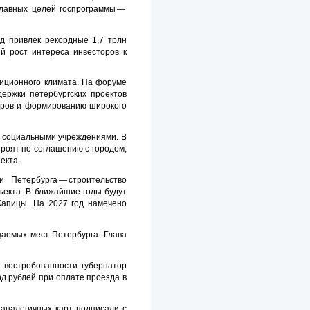
главных целей госпрограммы —
д привлек рекордные 1,7 трлн
й рост интереса инвесторов к
тиционного климата. На форуме
ержки петербургских проектов
еров и формированию широкого
и социальными учреждениями. В
троят по соглашению с городом,
екта.
Петербурга — строительство
ъекта. В ближайшие годы будут
Капицы. На 2027 год намечено
аемых мест Петербурга. Глава
 востребованности губернатор
д рублей при оплате проезда в
 аналогичных карт подписали с