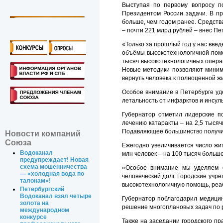
Выступая по первому вопросу по
Президентом России задачи. В п
больше, чем годом ранее. Средств
– почти 221 млрд рублей – внес Пе
«Только за прошлый год у нас вв
объёмы высокотехнологичной помо
тысяч высокотехнологичных операц
Новые методики позволяют миним
вернуть человека к полноценной жи
Особое внимание в Петербурге уд
летальность от инфарктов и инсуль
Губернатор отметил лидерские п
лечению катаракты – на 2,5 тысяч
Подавляющее большинство получив
Новости компаний
Союза
Ежегодно увеличивается число жи
Водоканал
млн человек – на 100 тысяч больше
предупреждает! Новая
схема мошенничества
«Особое внимание мы уделяем 
— «холодная вода по
человеческий долг. Городские учр
талонам»!
высокотехнологичную помощь, реа
Петербургский
Водоканал взял четыре
Губернатор поблагодарил медицин
золота на
решение многоплановых задач по 
международном
конкурсе
Также на заседании городского п