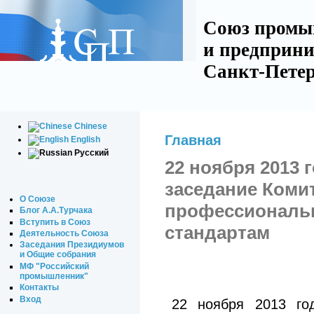
Союз промы
и предприни
Санкт-Петер
Chinese
Главная
English
Русский
22 ноября 2013 
заседание Комит
О Союзе
профессиональ
Блог А.А.Турчака
Вступить в Союз
стандартам
Деятельность Союза
Заседания Президиумов
и Общие собрания
МФ "Российский
промышленник"
Контакты
Вход
22 ноября 2013 го