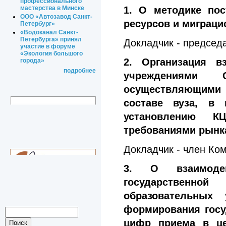
профессионального
1. О методике пос
мастерства в Минске
ООО «Автозавод Санкт-
ресурсов и миграци
Петербург»
«Водоканал Санкт-
Петербурга» принял
Докладчик - председ
участие в форуме
«Экология большого
2. Организация в
города»
подробнее
учреждениями
осуществляющими
составе вуза, в 
установлению К
требованиями рынка
Докладчик - член Ко
3. О взаимодей
государственн
образовательных
формирования госу
цифр приема в це