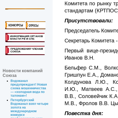
Комитета по рынку т
стандартам (КРТПОС
Присутствовали:
Председатель Комитет
Секретарь Комитета -
Первый вице-презид
Иванов В.Н.
Бельфер С.М., Волко
Новости компаний
Гришпун Е.А., Домано
Союза
Колдунова Л.Ю., Кс
Водоканал
предупреждает! Новая
И.Ю., Матвеев А.С.
схема мошенничества
— «холодная вода по
В.В., Соловейчик К.
талонам»!
Петербургский
М.В., Фролов В.В. Цы
Водоканал взял четыре
золота на
международном
Повестка дня:
конкурсе